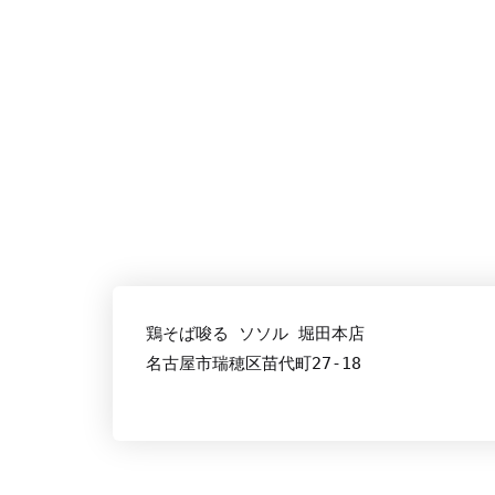
『鶏そば唆る 
鶏そば唆る ソソル 堀田本店
名古屋市瑞穂区苗代町27-18